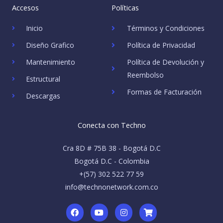
Accesos
Políticas
Inicio
Términos y Condiciones
Diseño Grafico
Política de Privacidad
Mantenimiento
Política de Devolución y
Reembolso
Estructural
Formas de Facturación
Descargas
Conecta con Techno
Cra 8D # 75B 38 - Bogotá D.C
Bogotá D.C - Colombia
+(57) 302 522 77 59
info@technonetwork.com.co
F
Y
I
S
a
o
n
h