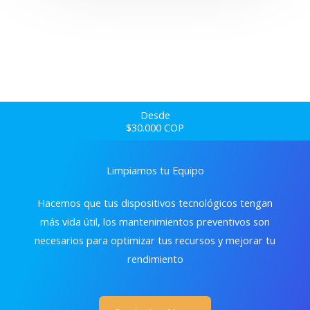
Desde
$30.000 COP
Limpiamos tu Equipo
Hacemos que tus dispositivos tecnológicos tengan
más vida útil, los mantenimientos preventivos son
necesarios para optimizar tus recursos y mejorar tu
rendimiento