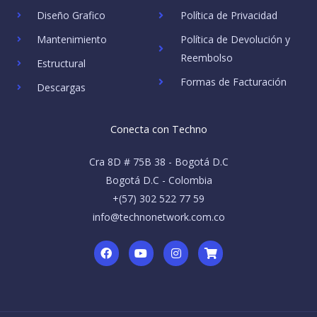
Diseño Grafico
Política de Privacidad
Mantenimiento
Política de Devolución y
Reembolso
Estructural
Formas de Facturación
Descargas
Conecta con Techno
Cra 8D # 75B 38 - Bogotá D.C
Bogotá D.C - Colombia
+(57) 302 522 77 59
info@technonetwork.com.co
F
Y
I
S
a
o
n
h
c
u
s
o
e
t
t
p
b
u
a
p
o
b
g
i
o
e
r
n