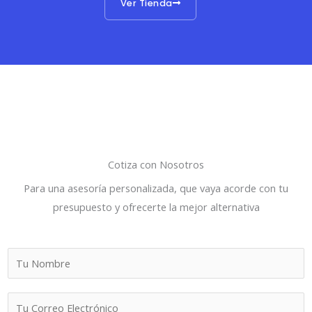
Ver Tienda
Cotiza con Nosotros
Para una asesoría personalizada, que vaya acorde con tu
presupuesto y ofrecerte la mejor alternativa
N
o
m
C